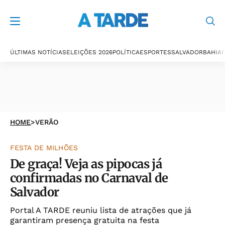
ÚLTIMAS NOTÍCIAS
ELEIÇÕES 2026
POLÍTICA
ESPORTES
SALVADOR
BAHIA
P
HOME
>
VERÃO
FESTA DE MILHÕES
De graça! Veja as pipocas já
confirmadas no Carnaval de
Salvador
Portal A TARDE reuniu lista de atrações que já
garantiram presença gratuita na festa