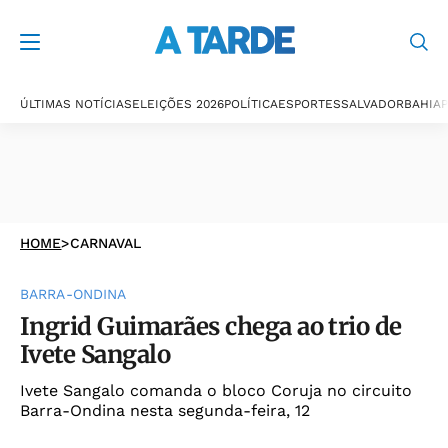
ÚLTIMAS NOTÍCIAS
ELEIÇÕES 2026
POLÍTICA
ESPORTES
SALVADOR
BAHIA
P
HOME
>
CARNAVAL
BARRA-ONDINA
Ingrid Guimarães chega ao trio de
Ivete Sangalo
Ivete Sangalo comanda o bloco Coruja no circuito
Barra-Ondina nesta segunda-feira, 12