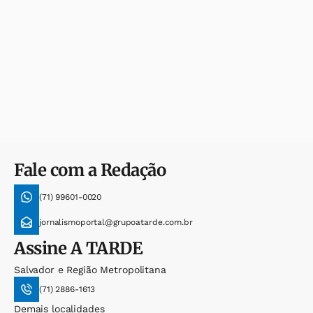
Fale com a Redação
(71) 99601-0020
jornalismoportal@grupoatarde.com.br
Assine
A TARDE
Salvador e Região Metropolitana
(71) 2886-1613
Demais localidades