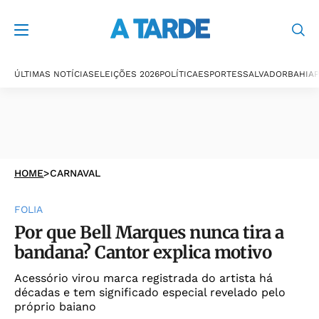
ÚLTIMAS NOTÍCIAS
ELEIÇÕES 2026
POLÍTICA
ESPORTES
SALVADOR
BAHIA
P
HOME
>
CARNAVAL
FOLIA
Por que Bell Marques nunca tira a
bandana? Cantor explica motivo
Acessório virou marca registrada do artista há
décadas e tem significado especial revelado pelo
próprio baiano