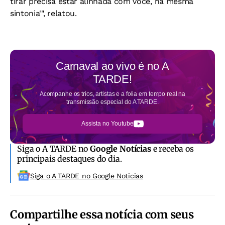
tirar precisa estar alinhada com você, na mesma
sintonia'", relatou.
Carnaval ao vivo é no
A
TARDE!
Acompanhe os trios, artistas e a folia em tempo real na
transmissão especial do A TARDE.
Assista no Youtube
Siga o A TARDE no
Google Notícias
e receba os
principais destaques do dia.
Siga o A TARDE no Google Noticias
Compartilhe essa notícia com seus