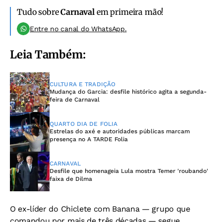
Tudo sobre
Carnaval
em primeira mão!
Entre no canal do WhatsApp.
Leia Também:
CULTURA E TRADIÇÃO
Mudança do Garcia: desfile histórico agita a segunda-
feira de Carnaval
QUARTO DIA DE FOLIA
Estrelas do axé e autoridades públicas marcam
presença no A TARDE Folia
CARNAVAL
Desfile que homenageia Lula mostra Temer 'roubando'
faixa de Dilma
O ex-líder do Chiclete com Banana — grupo que
comandou por mais de três décadas — segue