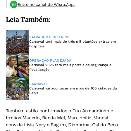
Entre no canal do WhatsApp.
Leia Também:
SALVADOR E INTERIOR
Carnaval terá mais de três mil plantões extras em
hospitais
OPERAÇÃO PLANEJADA
Carnaval 2025 terá mais portais de segurança e
fiscalização
CARNAVAL
Carnaval vai acontecer em mais de 100 cidades da
Bahia
Também estão confirmados o Trio Armandinho e
Irmãos Macedo, Banda Mel, Marcionilio, Vandal
convida Lívia Nery e Bagum, Dionorina, Gal do Beco,