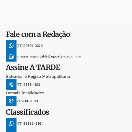
Fale com a Redação
(71) 99601-0020
jornalismoportal@grupoatarde.com.br
Assine
A TARDE
Salvador e Região Metropolitana
(71) 2886-1613
Demais localidades
71 2886-1613
Classificados
(71) 99965-8961