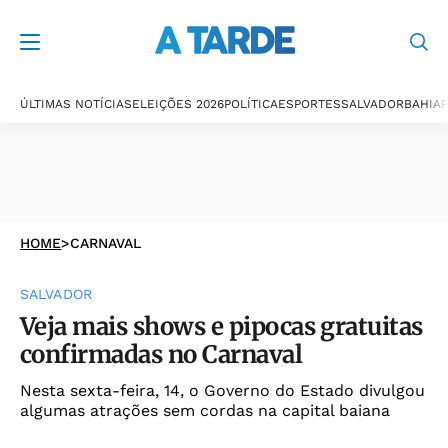
ÚLTIMAS NOTÍCIAS
ELEIÇÕES 2026
POLÍTICA
ESPORTES
SALVADOR
BAHIA
P
HOME
>
CARNAVAL
SALVADOR
Veja mais shows e pipocas gratuitas
confirmadas no Carnaval
Nesta sexta-feira, 14, o Governo do Estado divulgou
algumas atrações sem cordas na capital baiana