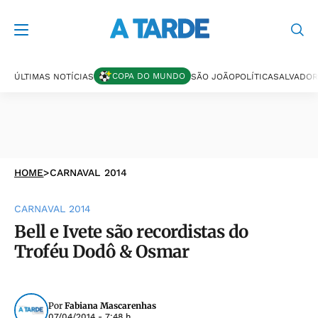
COPA DO MUNDO
ÚLTIMAS NOTÍCIAS
SÃO JOÃO
POLÍTICA
SALVADOR
HOME
>
CARNAVAL 2014
CARNAVAL 2014
Bell e Ivete são recordistas do
Troféu Dodô & Osmar
Por
Fabiana Mascarenhas
07/04/2014 - 7:48 h