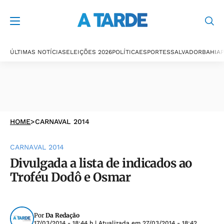
ÚLTIMAS NOTÍCIAS
ELEIÇÕES 2026
POLÍTICA
ESPORTES
SALVADOR
BAHIA
P
HOME
>
CARNAVAL 2014
CARNAVAL 2014
Divulgada a lista de indicados ao
Troféu Dodô e Osmar
Por
Da Redação
17/03/2014 - 18:44 h
| Atualizada em
27/03/2014 - 18:42