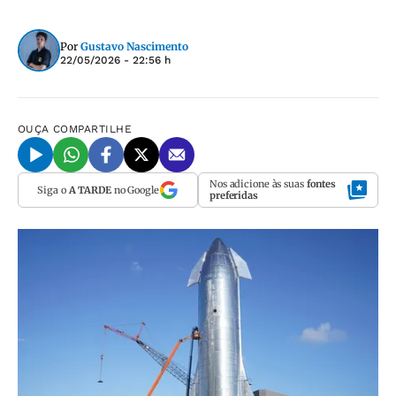
Por
Gustavo Nascimento
22/05/2026 - 22:56 h
OUÇA
COMPARTILHE
Nos adicione às suas
fontes
Siga o
A TARDE
no Google
preferidas