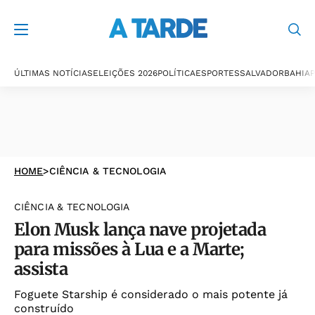
ÚLTIMAS NOTÍCIAS
ELEIÇÕES 2026
POLÍTICA
ESPORTES
SALVADOR
BAHIA
P
HOME
>
CIÊNCIA & TECNOLOGIA
CIÊNCIA & TECNOLOGIA
Elon Musk lança nave projetada
para missões à Lua e a Marte;
assista
Foguete Starship é considerado o mais potente já
construído