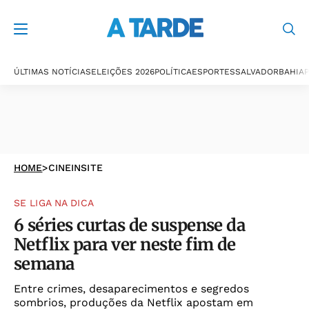
ÚLTIMAS NOTÍCIAS
ELEIÇÕES 2026
POLÍTICA
ESPORTES
SALVADOR
BAHIA
P
HOME
>
CINEINSITE
SE LIGA NA DICA
6 séries curtas de suspense da
Netflix para ver neste fim de
semana
Entre crimes, desaparecimentos e segredos
sombrios, produções da Netflix apostam em