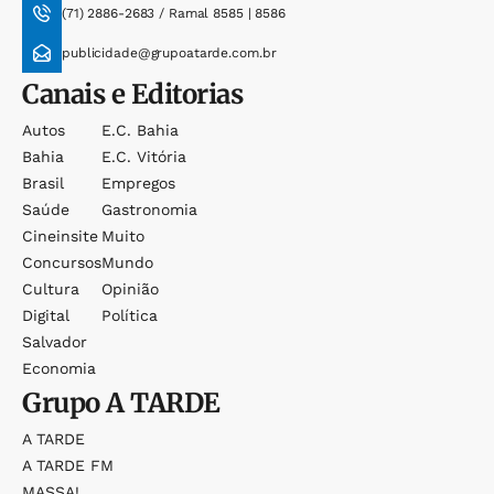
(71) 2886-2683 / Ramal 8585 | 8586
publicidade@grupoatarde.com.br
Canais e Editorias
Autos
E.c. Bahia
Bahia
E.c. Vitória
Brasil
Empregos
Saúde
Gastronomia
Cineinsite
Muito
Concursos
Mundo
Cultura
Opinião
Digital
Política
Salvador
Economia
Grupo
A TARDE
A TARDE
A TARDE FM
MASSA!