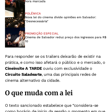
hora marcada
POLÊMICA
Nova lei do cinema divide opiniões em Salvador:
"Desnecessária"
PROMOÇÃO ESPECIAL
Cinema de Salvador reduz preço dos ingressos para R$
10
Para responder se os trailers deixarão de existir na
prática, e como isso afetará o público e o mercado, o
Cineinsite A TARDE
ouviu com exclusividade o
Circuito Saladearte
, uma das principais redes de
cinema alternativo da cidade.
O que muda com a lei
O texto sancionado estabelece que “considera-se
como horário de início da sessão o momento em que