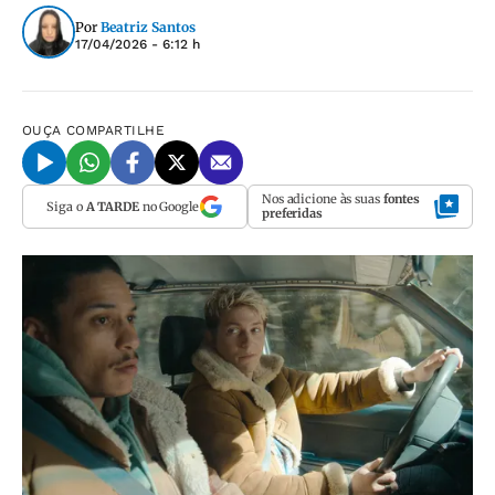
Por
Beatriz Santos
17/04/2026 - 6:12 h
OUÇA
COMPARTILHE
Nos adicione às suas
fontes
Siga o
A TARDE
no Google
preferidas