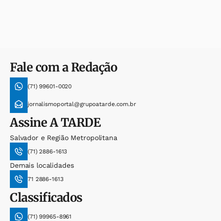
Fale com a Redação
(71) 99601-0020
jornalismoportal@grupoatarde.com.br
Assine
A TARDE
Salvador e Região Metropolitana
(71) 2886-1613
Demais localidades
71 2886-1613
Classificados
(71) 99965-8961