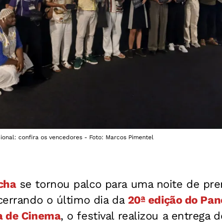
onal: confira os vencedores - Foto: Marcos Pimentel
cha
se tornou palco para uma noite de pr
ncerrando o último dia da
20ª edição do Pa
sa de Cinema
, o festival realizou a entrega