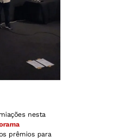
emiações nesta
norama
 dos prêmios para