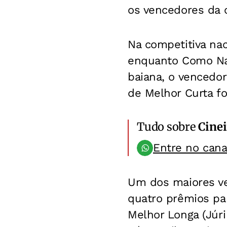
os vencedores da c
Na competitiva na
enquanto Como Nas
baiana, o vencedo
de Melhor Curta f
Tudo sobre
Cinei
Entre no can
Um dos maiores ven
quatro prêmios par
Melhor Longa (Júri