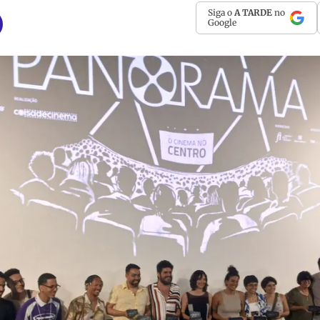
Siga o
A TARDE
no
Google