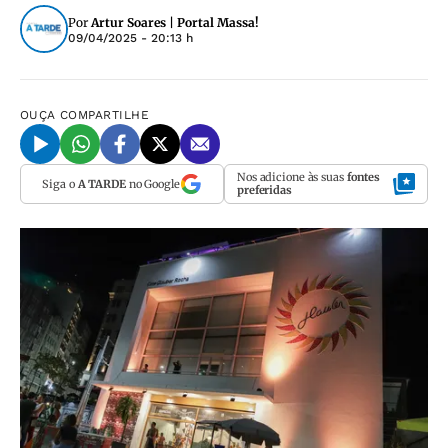
Por
Artur Soares | Portal Massa!
09/04/2025 - 20:13 h
OUÇA
COMPARTILHE
Nos adicione às suas
fontes
Siga o
A TARDE
no Google
preferidas