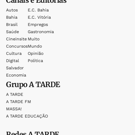
Canais e Editorias
Autos
E.c. Bahia
Bahia
E.c. Vitória
Brasil
Empregos
Saúde
Gastronomia
Cineinsite
Muito
Concursos
Mundo
Cultura
Opinião
Digital
Política
Salvador
Economia
Grupo
A TARDE
A TARDE
A TARDE FM
MASSA!
A TARDE EDUCAÇÃO
Redes
A TARDE