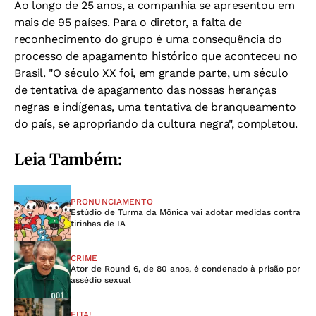
Ao longo de 25 anos, a companhia se apresentou em
mais de 95 países. Para o diretor, a falta de
reconhecimento do grupo é uma consequência do
processo de apagamento histórico que aconteceu no
Brasil. "O século XX foi, em grande parte, um século
de tentativa de apagamento das nossas heranças
negras e indígenas, uma tentativa de branqueamento
do país, se apropriando da cultura negra", completou.
Leia Também:
PRONUNCIAMENTO
Estúdio de Turma da Mônica vai adotar medidas contra
tirinhas de IA
CRIME
Ator de Round 6, de 80 anos, é condenado à prisão por
assédio sexual
EITA!