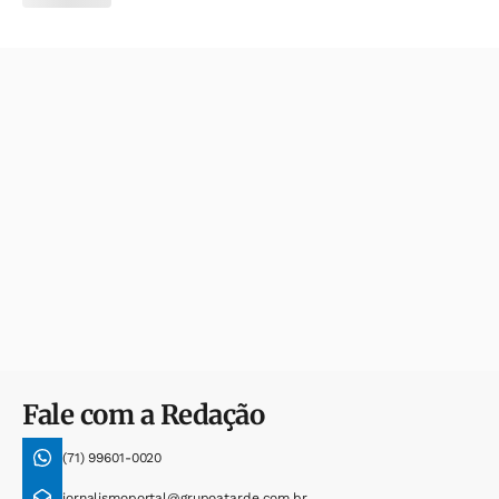
Fale com a Redação
(71) 99601-0020
jornalismoportal@grupoatarde.com.br