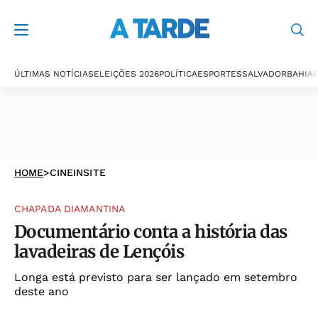
ÚLTIMAS NOTÍCIAS
ELEIÇÕES 2026
POLÍTICA
ESPORTES
SALVADOR
BAHIA
P
HOME
>
CINEINSITE
CHAPADA DIAMANTINA
Documentário conta a história das
lavadeiras de Lençóis
Longa está previsto para ser lançado em setembro
deste ano