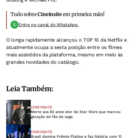
Tudo sobre
Cineinsite
em primeira mão!
Entre no canal do WhatsApp.
O longa rapidamente alcançou o TOP 10 da Netflix e
atualmente ocupa a sexta posição entre os filmes
mais assistidos da plataforma, mesmo em meio às
grandes novidades do catálogo.
Leia Também:
CINEINSITE
Morre aos 82 anos ator de Star Wars que marcou
geração de fãs da saga
CINEINSITE
Brasil domina Prêmio Platino e faz história com ‘O