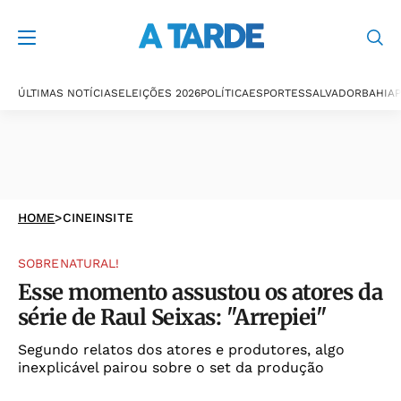
ÚLTIMAS NOTÍCIAS
ELEIÇÕES 2026
POLÍTICA
ESPORTES
SALVADOR
BAHIA
P
HOME
>
CINEINSITE
SOBRENATURAL!
Esse momento assustou os atores da
série de Raul Seixas: "Arrepiei"
Segundo relatos dos atores e produtores, algo
inexplicável pairou sobre o set da produção