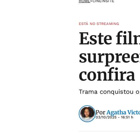
HOME
>
CINEINSITE
ESTÁ NO STREAMING
Este fi
surpree
confira
Trama conquistou o 
Por
Agatha Victo
03/10/2025 - 16:51 h