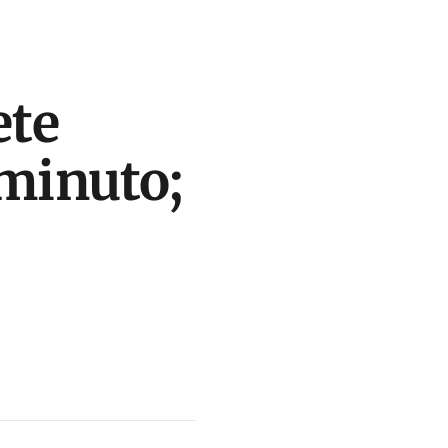
ete
 minuto;