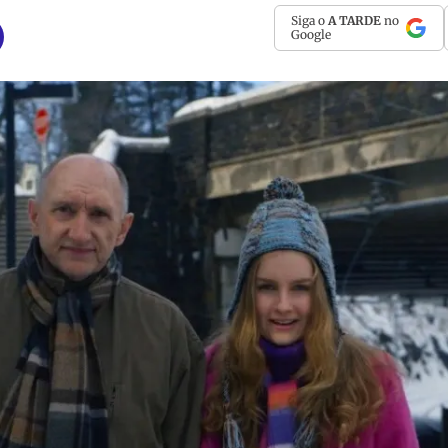
Siga o
A TARDE
no
Google