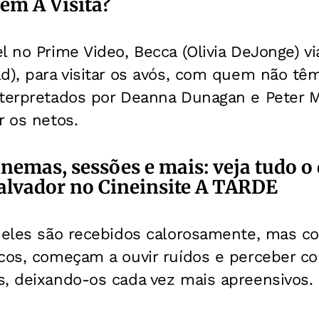
em A Visita?
l no Prime Video, Becca (Olivia DeJonge) v
d), para visitar os avós, com quem não tê
nterpretados por Deanna Dunagan e Peter 
r os netos.
inemas, sessões e mais: veja tudo o
lvador no Cineinsite A TARDE
, eles são recebidos calorosamente, mas c
ucos, começam a ouvir ruídos e perceber 
s, deixando-os cada vez mais apreensivos.