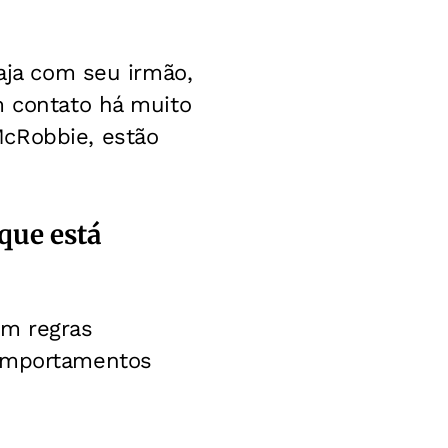
iaja com seu irmão,
m contato há muito
McRobbie, estão
 que está
om regras
comportamentos