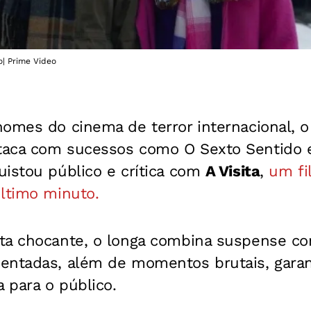
o| Prime Video
omes do cinema de terror internacional, o
taca com sucessos como O Sexto Sentido 
uistou público e crítica com
A Visita
,
um fi
último minuto.
ta chocante, o longa combina suspense c
entadas, além de momentos brutais, gara
a para o público.