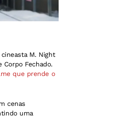
 cineasta M. Night
e Corpo Fechado.
lme que prende o
om cenas
ntindo uma