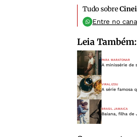
Tudo sobre
Cinei
Entre no can
Leia Também:
PARA MARATONAR
A minissérie de
VIRALIZOU
A série famosa q
BRASIL JAMAICA
Baiana, filha de