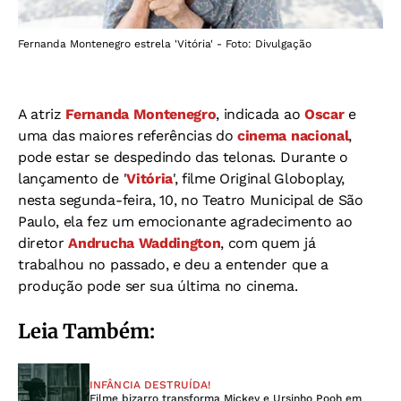
Fernanda Montenegro estrela 'Vitória' - Foto: Divulgação
A atriz
Fernanda Montenegro
, indicada ao
Oscar
e
uma das maiores referências do
cinema nacional
,
pode estar se despedindo das telonas. Durante o
lançamento de '
Vitória
', filme Original Globoplay,
nesta segunda-feira, 10, no Teatro Municipal de São
Paulo, ela fez um emocionante agradecimento ao
diretor
Andrucha Waddington
, com quem já
trabalhou no passado, e deu a entender que a
produção pode ser sua última no cinema.
Leia Também:
INFÂNCIA DESTRUÍDA!
Filme bizarro transforma Mickey e Ursinho Pooh em