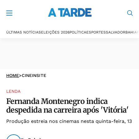
ÚLTIMAS NOTÍCIAS
ELEIÇÕES 2026
POLÍTICA
ESPORTES
SALVADOR
BAHIA
P
HOME
>
CINEINSITE
LENDA
Fernanda Montenegro indica
despedida na carreira após 'Vitória'
Produção estreia nos cinemas nesta quinta-feira, 13