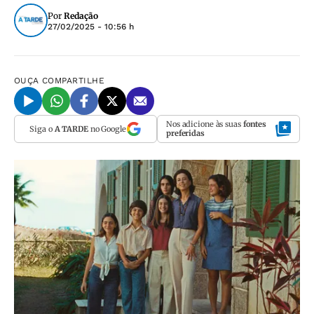
Por
Redação
27/02/2025 - 10:56 h
OUÇA
COMPARTILHE
Nos adicione às suas
fontes
Siga o
A TARDE
no Google
preferidas