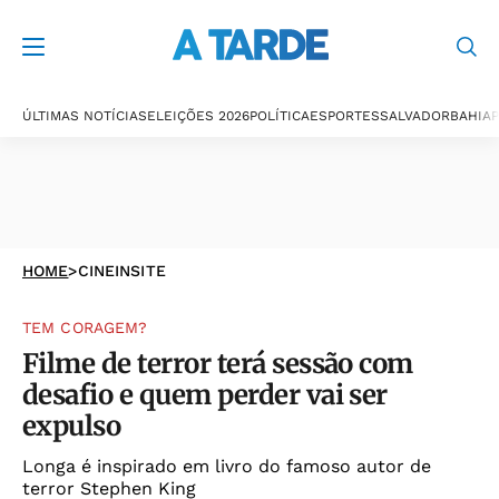
ÚLTIMAS NOTÍCIAS
ELEIÇÕES 2026
POLÍTICA
ESPORTES
SALVADOR
BAHIA
P
HOME
>
CINEINSITE
TEM CORAGEM?
Filme de terror terá sessão com
desafio e quem perder vai ser
expulso
Longa é inspirado em livro do famoso autor de
terror Stephen King