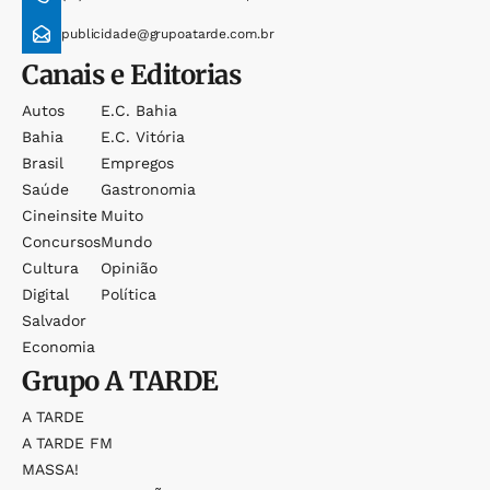
publicidade@grupoatarde.com.br
Canais e Editorias
Autos
E.c. Bahia
Bahia
E.c. Vitória
Brasil
Empregos
Saúde
Gastronomia
Cineinsite
Muito
Concursos
Mundo
Cultura
Opinião
Digital
Política
Salvador
Economia
Grupo
A TARDE
A TARDE
A TARDE FM
MASSA!