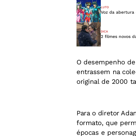
LUTO
Voz da abertura 
DICA
2 filmes novos d
O desempenho de B
entrassem na cole
original de 2000 
Para o diretor Ada
formato, que permi
épocas e personag