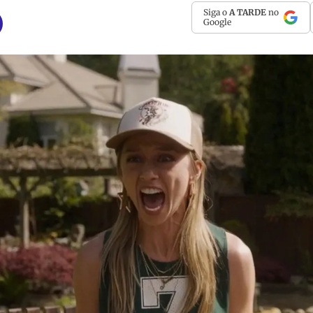
Siga o
A TARDE
no
Google