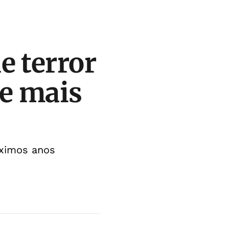
e terror
de mais
óximos anos