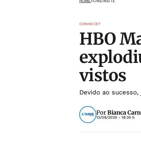
HOME
>
CINEINSITE
CONHECE?
HBO Max
explodiu
vistos
Devido ao sucesso, 
Por
Bianca Carn
13/08/2025 - 18:35 h