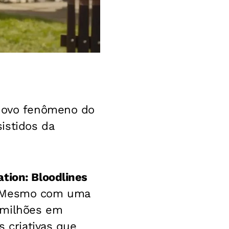
novo fenômeno do
istidos da
ation: Bloodlines
. Mesmo com uma
 milhões em
s criativas que