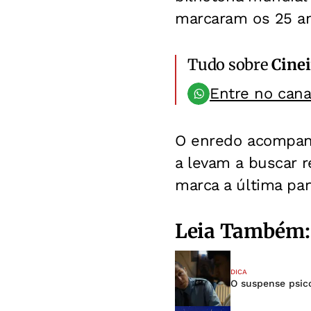
marcaram os 25 an
Tudo sobre
Cinei
Entre no can
O enredo acompanh
a levam a buscar r
marca a última par
Leia Também:
DICA
O suspense psico