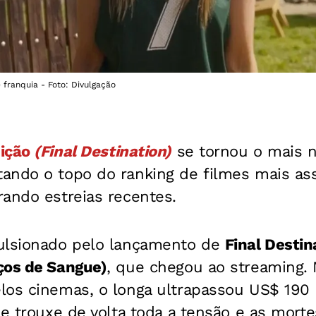
franquia - Foto: Divulgação
ição
(
Final Destination)
se tornou o mais 
tando o topo do ranking de filmes mais ass
ando estreias recentes.
ulsionado pelo lançamento de
Final Destin
ços de Sangue)
, que chegou ao streaming
los cinemas, o longa ultrapassou US$ 190
 e trouxe de volta toda a tensão e as morte