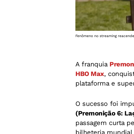
Fenômeno no streaming reacende 
A franquia
Premon
HBO Max
, conquis
plataforma e super
O sucesso foi imp
(Premonição 6: La
passagem curta pe
bilheteria mundial