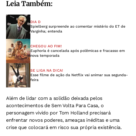
Leia Também:
DIA D
Spielberg surpreende ao comentar mistério do ET de
Varginha; entenda
CHEGOU AO FIM!
Euphoria é cancelada após polêmicas e fracasso em
nova temporada
SE LIGA NA DICA!
Esse filme de ação da Netflix vai animar sua segunda-
feira
Além de lidar com a solidão deixada pelos
acontecimentos de Sem Volta Para Casa, o
personagem vivido por Tom Holland precisará
enfrentar novos poderes, ameaças inéditas e uma
crise que colocará em risco sua própria existência.