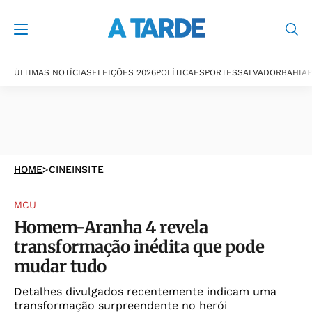
ÚLTIMAS NOTÍCIAS
ELEIÇÕES 2026
POLÍTICA
ESPORTES
SALVADOR
BAHIA
P
HOME
>
CINEINSITE
MCU
Homem-Aranha 4 revela
transformação inédita que pode
mudar tudo
Detalhes divulgados recentemente indicam uma
transformação surpreendente no herói