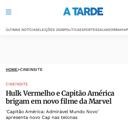
ÚLTIMAS NOTÍCIAS
ELEIÇÕES 2026
POLÍTICA
ESPORTES
SALVADOR
BAHIA
P
HOME
>
CINEINSITE
CINEINSITE
Hulk Vermelho e Capitão América
brigam em novo filme da Marvel
'Capitão América: Admirável Mundo Novo'
apresenta novo Cap nas telonas