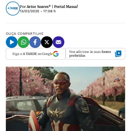
Por
Artur Soares* | Portal Massa!
13/02/2025 - 17:08 h
OUÇA
COMPARTILHE
Nos adicione às suas
fontes
Siga o
A TARDE
no Google
preferidas