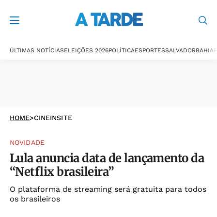
ÚLTIMAS NOTÍCIAS
ELEIÇÕES 2026
POLÍTICA
ESPORTES
SALVADOR
BAHIA
P
HOME
>
CINEINSITE
NOVIDADE
Lula anuncia data de lançamento da
“Netflix brasileira”
O plataforma de streaming será gratuita para todos
os brasileiros