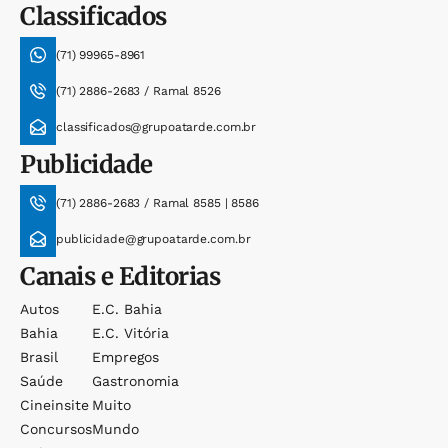
Classificados
(71) 99965-8961
(71) 2886-2683 / Ramal 8526
classificados@grupoatarde.com.br
Publicidade
(71) 2886-2683 / Ramal 8585 | 8586
publicidade@grupoatarde.com.br
Canais e Editorias
Autos
E.c. Bahia
Bahia
E.c. Vitória
Brasil
Empregos
Saúde
Gastronomia
Cineinsite
Muito
Concursos
Mundo