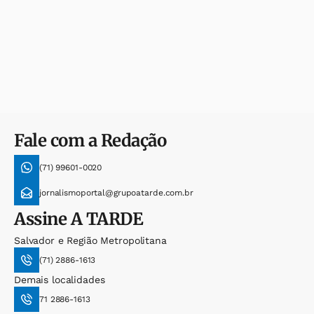
Fale com a Redação
(71) 99601-0020
jornalismoportal@grupoatarde.com.br
Assine
A TARDE
Salvador e Região Metropolitana
(71) 2886-1613
Demais localidades
71 2886-1613