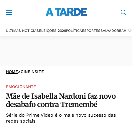
ÚLTIMAS NOTÍCIAS
ELEIÇÕES 2026
POLÍTICA
ESPORTES
SALVADOR
BAHIA
P
HOME
>
CINEINSITE
EMOCIONANTE
Mãe de Isabella Nardoni faz novo
desabafo contra Tremembé
Série do Prime Video é o mais novo sucesso das
redes sociais