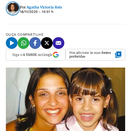
Por
Agatha Victoria Reis
18/11/2025 - 14:51 h
OUÇA
COMPARTILHE
Nos adicione às suas
fontes
Siga o
A TARDE
no Google
preferidas