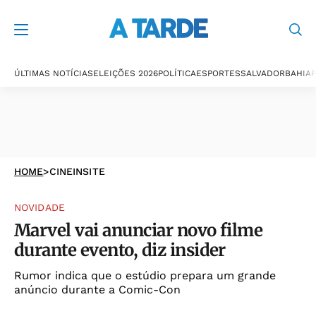
ÚLTIMAS NOTÍCIAS
ELEIÇÕES 2026
POLÍTICA
ESPORTES
SALVADOR
BAHIA
P
HOME
>
CINEINSITE
NOVIDADE
Marvel vai anunciar novo filme
durante evento, diz insider
Rumor indica que o estúdio prepara um grande
anúncio durante a Comic-Con