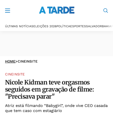
ÚLTIMAS NOTÍCIAS
ELEIÇÕES 2026
POLÍTICA
ESPORTES
SALVADOR
BAHIA
P
HOME
>
CINEINSITE
CINEINSITE
Nicole Kidman teve orgasmos
seguidos em gravação de filme:
"Precisava parar"
Atriz está filmando “Babygirl”, onde vive CEO casada
que tem caso com estagiário