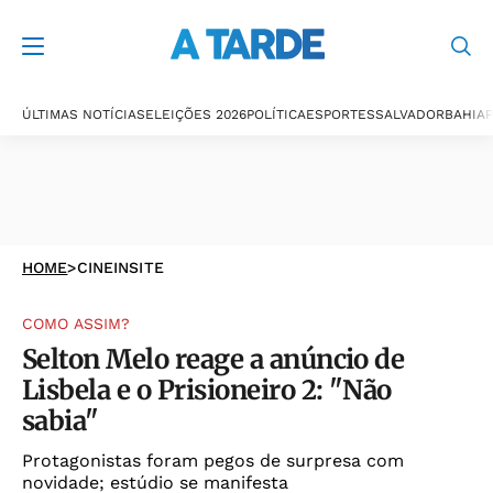
ÚLTIMAS NOTÍCIAS
ELEIÇÕES 2026
POLÍTICA
ESPORTES
SALVADOR
BAHIA
P
HOME
>
CINEINSITE
COMO ASSIM?
Selton Melo reage a anúncio de
Lisbela e o Prisioneiro 2: "Não
sabia"
Protagonistas foram pegos de surpresa com
novidade; estúdio se manifesta