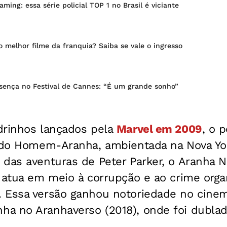
ming: essa série policial TOP 1 no Brasil é viciante
 melhor filme da franquia? Saiba se vale o ingresso
sença no Festival de Cannes: “É um grande sonho”
drinhos lançados pela
Marvel em 2009
, o 
a do Homem-Aranha, ambientada na Nova Yo
das aventuras de Peter Parker, o Aranha No
e atua em meio à corrupção e ao crime orga
 Essa versão ganhou notoriedade no cinem
a no Aranhaverso (2018), onde foi dublad