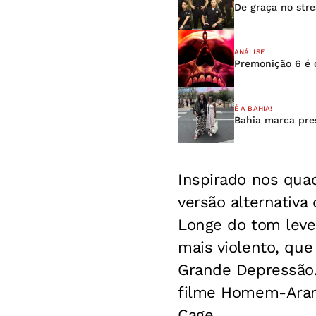
De graça no strea
ANÁLISE
Premonição 6 é o
É A BAHIA!
Bahia marca pre
Inspirado nos qua
versão alternativ
Longe do tom leve 
mais violento, qu
Grande Depressão.
filme Homem-Aranh
Cage.