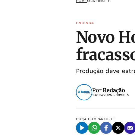
HOME
>
CINEINSITE
ENTENDA
Novo H
fracass
Produção deve estr
Por
Redação
13/05/2025 - 18:56 h
OUÇA
COMPARTILHE