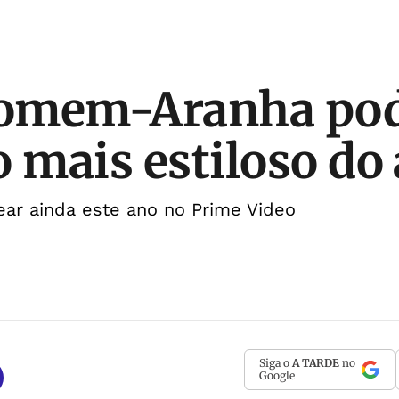
omem-Aranha pode
o mais estiloso do
ear ainda este ano no Prime Video
Siga o
A TARDE
no
Google