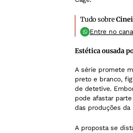
Tudo sobre
Cinei
Entre no can
Estética ousada p
A série promete me
preto e branco, fi
de detetive. Embor
pode afastar parte
das produções da 
A proposta se dist