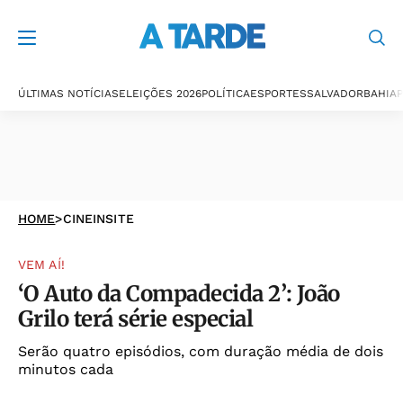
ÚLTIMAS NOTÍCIAS
ELEIÇÕES 2026
POLÍTICA
ESPORTES
SALVADOR
BAHIA
P
HOME
>
CINEINSITE
VEM AÍ!
‘O Auto da Compadecida 2’: João
Grilo terá série especial
Serão quatro episódios, com duração média de dois
minutos cada