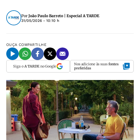
Por
João Paulo Barreto | Especial A TARDE
31/05/2026 - 10:10 h
OUÇA
COMPARTILHE
Nos adicione às suas
fontes
Siga o
A TARDE
no Google
preferidas