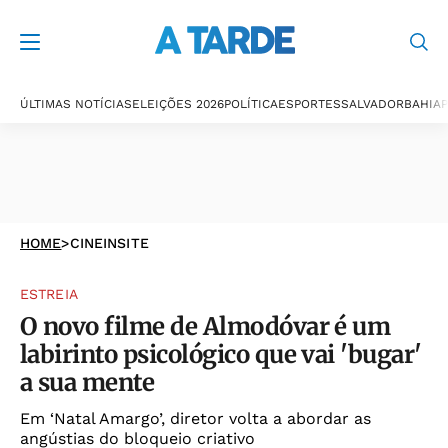
ÚLTIMAS NOTÍCIAS
ELEIÇÕES 2026
POLÍTICA
ESPORTES
SALVADOR
BAHIA
P
HOME
>
CINEINSITE
ESTREIA
O novo filme de Almodóvar é um
labirinto psicológico que vai 'bugar'
a sua mente
Em ‘Natal Amargo’, diretor volta a abordar as
angústias do bloqueio criativo