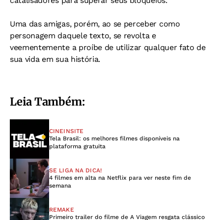
catalisadores para superar seus bloqueios.
Uma das amigas, porém, ao se perceber como
personagem daquele texto, se revolta e
veementemente a proíbe de utilizar qualquer fato de
sua vida em sua história.
Leia Também:
CINEINSITE
Tela Brasil: os melhores filmes disponíveis na
plataforma gratuita
SE LIGA NA DICA!
4 filmes em alta na Netflix para ver neste fim de
semana
REMAKE
Primeiro trailer do filme de A Viagem resgata clássico