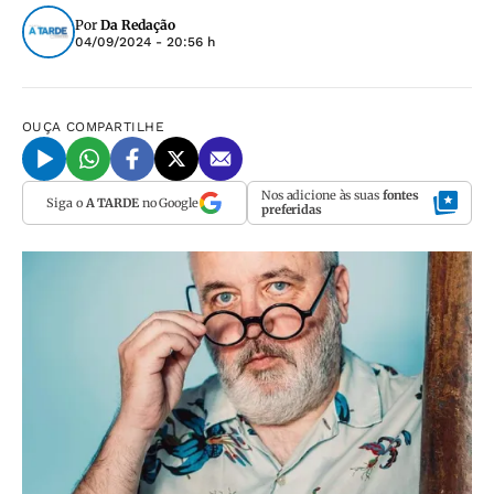
Por
Da Redação
04/09/2024 - 20:56 h
OUÇA
COMPARTILHE
Nos adicione às suas
fontes
Siga o
A TARDE
no Google
preferidas