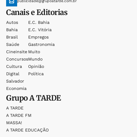
publicidade@grupoatarde.com.br
Canais e Editorias
Autos
E.c. Bahia
Bahia
E.c. Vitória
Brasil
Empregos
Saúde
Gastronomia
Cineinsite
Muito
Concursos
Mundo
Cultura
Opinião
Digital
Política
Salvador
Economia
Grupo
A TARDE
A TARDE
A TARDE FM
MASSA!
A TARDE EDUCAÇÃO