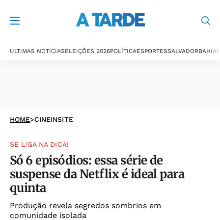
ÚLTIMAS NOTÍCIAS
ELEIÇÕES 2026
POLÍTICA
ESPORTES
SALVADOR
BAHIA
P
HOME
>
CINEINSITE
SE LIGA NA DICA!
Só 6 episódios: essa série de
suspense da Netflix é ideal para
quinta
Produção revela segredos sombrios em
comunidade isolada