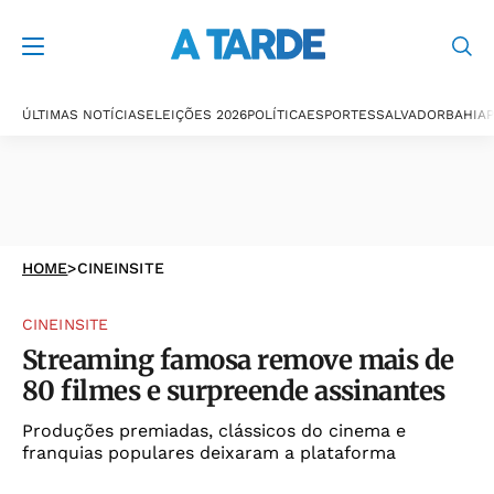
ÚLTIMAS NOTÍCIAS
ELEIÇÕES 2026
POLÍTICA
ESPORTES
SALVADOR
BAHIA
P
HOME
>
CINEINSITE
CINEINSITE
Streaming famosa remove mais de
80 filmes e surpreende assinantes
Produções premiadas, clássicos do cinema e
franquias populares deixaram a plataforma