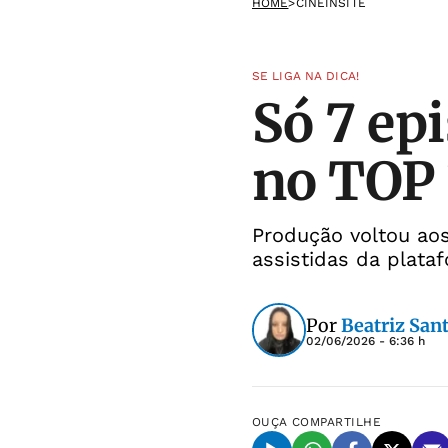
HOME
>
CINEINSITE
SE LIGA NA DICA!
Só 7 epi
no TOP 1
Produção voltou aos
assistidas da plata
Por
Beatriz San
02/06/2026 - 6:36 h
OUÇA
COMPARTILHE