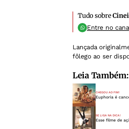
Tudo sobre
Cinei
Entre no can
Lançada original
fôlego ao ser disp
Leia Também:
CHEGOU AO FIM!
Euphoria é canc
SE LIGA NA DICA!
Esse filme de aç