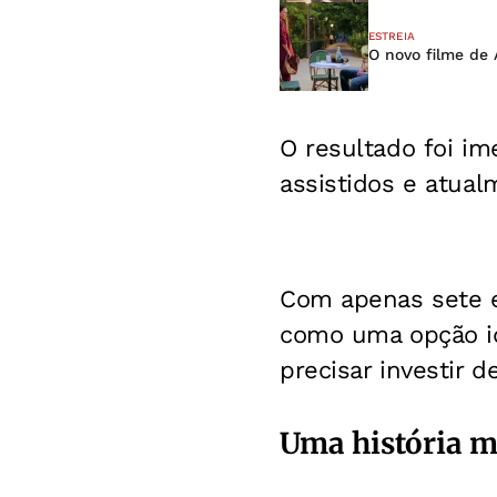
ESTREIA
O novo filme de 
O resultado foi im
assistidos e atual
Com apenas sete e
como uma opção i
precisar investir 
Uma história m