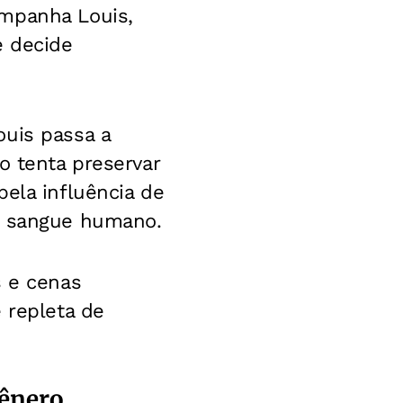
ompanha Louis,
e decide
ouis passa a
o tenta preservar
ela influência de
de sangue humano.
s e cenas
 repleta de
gênero