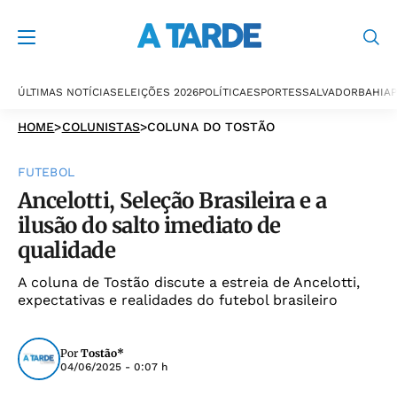
ÚLTIMAS NOTÍCIAS
ELEIÇÕES 2026
POLÍTICA
ESPORTES
SALVADOR
BAHIA
P
HOME
>
COLUNISTAS
>
COLUNA DO TOSTÃO
FUTEBOL
Ancelotti, Seleção Brasileira e a
ilusão do salto imediato de
qualidade
A coluna de Tostão discute a estreia de Ancelotti,
expectativas e realidades do futebol brasileiro
Por
Tostão*
04/06/2025 - 0:07 h