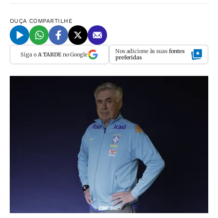
OUÇA
COMPARTILHE
Nos adicione às suas
fontes
Siga o
A TARDE
no Google
preferidas