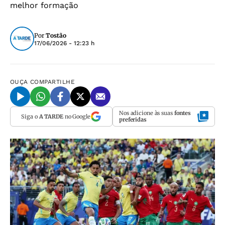
melhor formação
Por
Tostão
17/06/2026 - 12:23 h
OUÇA
COMPARTILHE
Nos adicione às suas
fontes
Siga o
A TARDE
no Google
preferidas