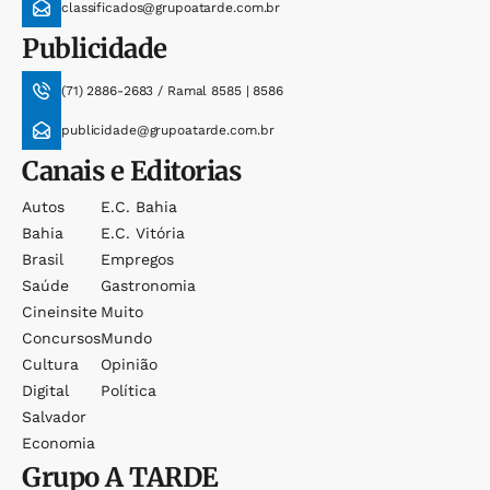
classificados@grupoatarde.com.br
Publicidade
(71) 2886-2683 / Ramal 8585 | 8586
publicidade@grupoatarde.com.br
Canais e Editorias
Autos
E.c. Bahia
Bahia
E.c. Vitória
Brasil
Empregos
Saúde
Gastronomia
Cineinsite
Muito
Concursos
Mundo
Cultura
Opinião
Digital
Política
Salvador
Economia
Grupo
A TARDE