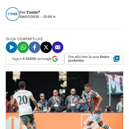
Por
Tostão*
09/07/2025 - 12:05 h
OUÇA
COMPARTILHE
Nos adicione às suas
fontes
Siga o
A TARDE
no Google
preferidas