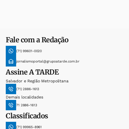
Fale com a Redação
(71) 99601-0020
jornalismoportal@grupoatarde.com.br
Assine
A TARDE
Salvador e Região Metropolitana
(71) 2886-1613
Demais localidades
71 2886-1613
Classificados
(71) 99965-8961