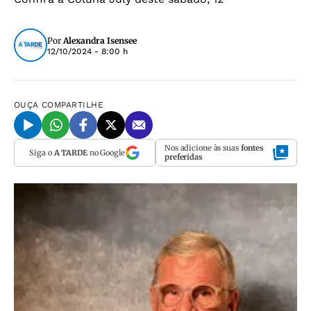
Por
Alexandra Isensee
12/10/2024 - 8:00 h
OUÇA
COMPARTILHE
Nos adicione às suas
fontes
Siga o
A TARDE
no Google
preferidas