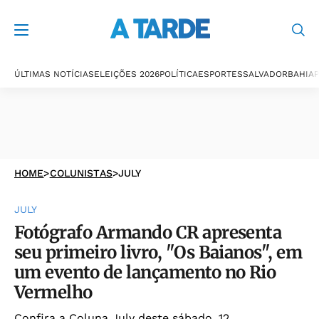
ÚLTIMAS NOTÍCIAS
ELEIÇÕES 2026
POLÍTICA
ESPORTES
SALVADOR
BAHIA
P
HOME
>
COLUNISTAS
>
JULY
JULY
Fotógrafo Armando CR apresenta
seu primeiro livro, "Os Baianos", em
um evento de lançamento no Rio
Vermelho
Confira a Coluna July deste sábado, 12