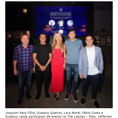
Joaquim Nery Filho, Gustavo Queiroz, Lara Morel, Fábio Costa e
Gustavo Lessa participam de evento no The Latvian - Foto: Jefferson