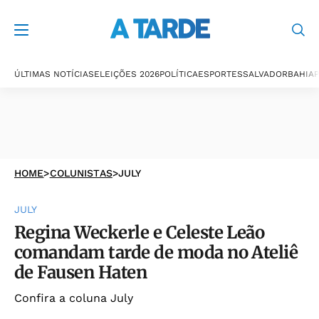
ÚLTIMAS NOTÍCIAS
ELEIÇÕES 2026
POLÍTICA
ESPORTES
SALVADOR
BAHIA
P
HOME
>
COLUNISTAS
>
JULY
JULY
Regina Weckerle e Celeste Leão
comandam tarde de moda no Ateliê
de Fausen Haten
Confira a coluna July