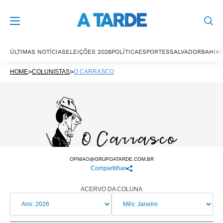
ÚLTIMAS NOTÍCIAS
ELEIÇÕES 2026
POLÍTICA
ESPORTES
SALVADOR
BAHIA
P
>
>
HOME
COLUNISTAS
O CARRASCO
OPNIAO@GRUPOATARDE.COM.BR
Compartilhar
ACERVO DA COLUNA