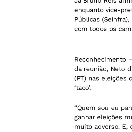
Já Bruno Reis afi
enquanto vice-pref
Públicas (Seinfra)
com todos os cam
Reconhecimento 
da reunião, Neto d
(PT) nas eleições 
‘taco’.
“Quem sou eu para
ganhar eleições m
muito adverso. E, 