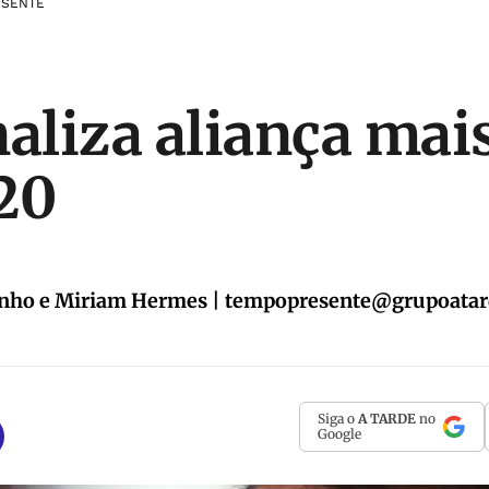
ESENTE
naliza aliança mai
20
inho e Miriam Hermes |
tempopresente@grupoatar
Siga o
A TARDE
no
Google