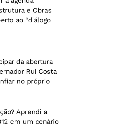
r a agenda
strutura e Obras
erto ao “diálogo
cipar da abertura
vernador Rui Costa
nfiar no próprio
ção? Aprendi a
2012 em um cenário