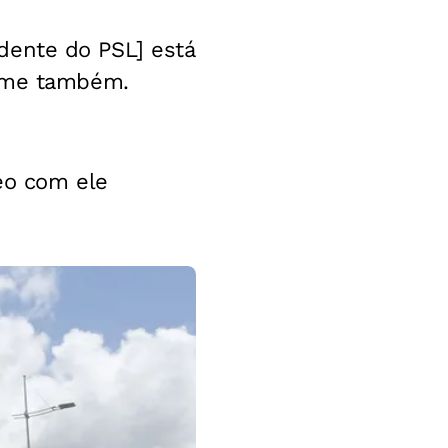
sidente do PSL] está
ilme também.
eo com ele
2 de 49