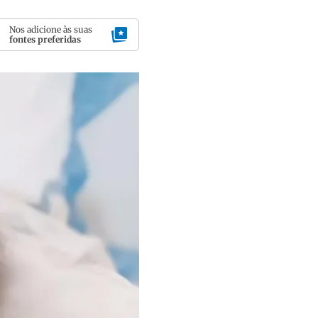
Nos adicione às suas
fontes preferidas