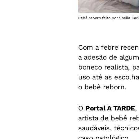
Bebê reborn feito por Sheila Kar
Com a febre recen
a adesão de algu
boneco realista, p
uso até as escolha
o bebê reborn.
O
Portal A TARDE
,
artista de bebê r
saudáveis, técnic
caso patológico.