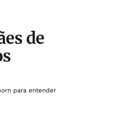
ães de
os
born para entender