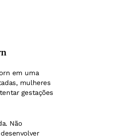
rn
eborn em uma
tadas, mulheres
tentar gestações
da. Não
 desenvolver