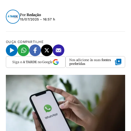
Por
Redação
15/07/2025 - 16:57 h
OUÇA
COMPARTILHE
Nos adicione às suas
fontes
Siga o
A TARDE
no Google
preferidas