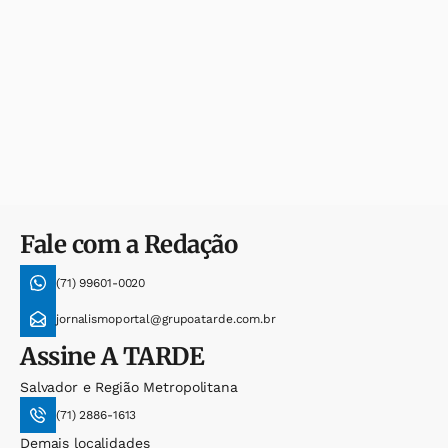
Fale com a Redação
(71) 99601-0020
jornalismoportal@grupoatarde.com.br
Assine
A TARDE
Salvador e Região Metropolitana
(71) 2886-1613
Demais localidades