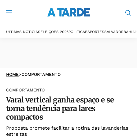
ÚLTIMAS NOTÍCIAS
ELEIÇÕES 2026
POLÍTICA
ESPORTES
SALVADOR
BAHIA
P
HOME
>
COMPORTAMENTO
COMPORTAMENTO
Varal vertical ganha espaço e se
torna tendência para lares
compactos
Proposta promete facilitar a rotina das lavanderias
estreitas