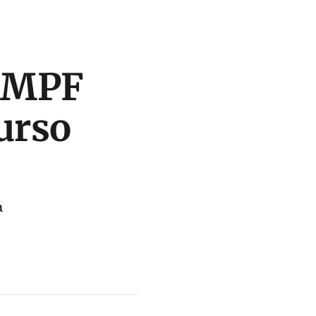
, MPF
urso
a