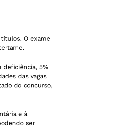
 títulos. O exame
certame.
 deficiência, 5%
dades das vagas
tado do concurso,
tária e à
 podendo ser