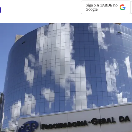
Siga o
A TARDE
no
Google