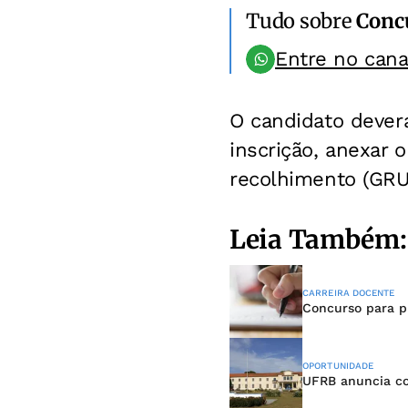
Tudo sobre
Conc
Entre no can
O candidato deverá
inscrição, anexar o
recolhimento (GRU
Leia Também:
CARREIRA DOCENTE
Concurso para pr
OPORTUNIDADE
UFRB anuncia co