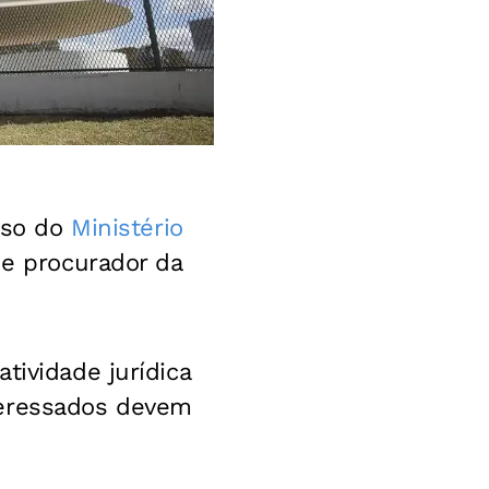
urso do
Ministério
de procurador da
tividade jurídica
teressados devem