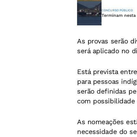
CONCURSO PÚBLICO
Terminam nesta 
As provas serão di
será aplicado no d
Está prevista entr
para pessoas indí
serão definidas p
com possibilidade 
As nomeações estã
necessidade do ser