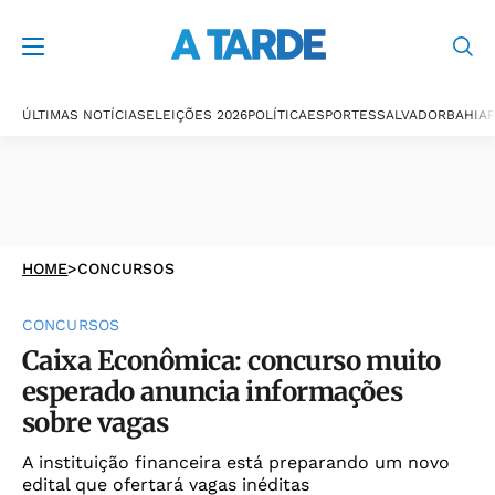
ÚLTIMAS NOTÍCIAS
ELEIÇÕES 2026
POLÍTICA
ESPORTES
SALVADOR
BAHIA
P
HOME
>
CONCURSOS
CONCURSOS
Caixa Econômica: concurso muito
esperado anuncia informações
sobre vagas
A instituição financeira está preparando um novo
edital que ofertará vagas inéditas