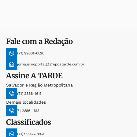
Fale com a Redação
(71) 99601-0020
jornalismoportal@grupoatarde.com.br
Assine
A TARDE
Salvador e Região Metropolitana
(71) 2886-1613
Demais localidades
71 2886-1613
Classificados
(71) 99965-8961