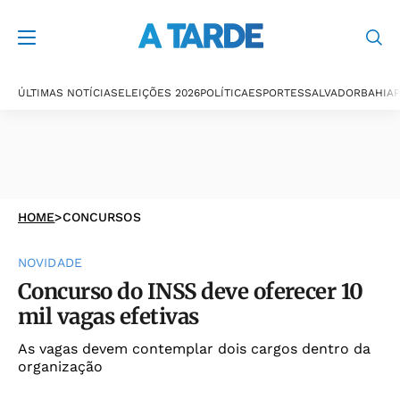
ÚLTIMAS NOTÍCIAS
ELEIÇÕES 2026
POLÍTICA
ESPORTES
SALVADOR
BAHIA
P
HOME
>
CONCURSOS
NOVIDADE
Concurso do INSS deve oferecer 10
mil vagas efetivas
As vagas devem contemplar dois cargos dentro da
organização