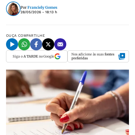
Por
Franciely Gomes
28/05/2026 - 18:13 h
OUÇA
COMPARTILHE
Nos adicione às suas
fontes
Siga o
A TARDE
no Google
preferidas