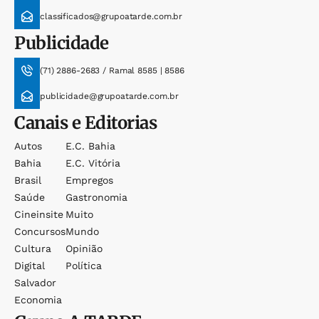
classificados@grupoatarde.com.br
Publicidade
(71) 2886-2683 / Ramal 8585 | 8586
publicidade@grupoatarde.com.br
Canais e Editorias
Autos
E.c. Bahia
Bahia
E.c. Vitória
Brasil
Empregos
Saúde
Gastronomia
Cineinsite
Muito
Concursos
Mundo
Cultura
Opinião
Digital
Política
Salvador
Economia