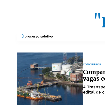
"
CONCURSOS
Companh
vagas c
A Trasnspe
edital de 