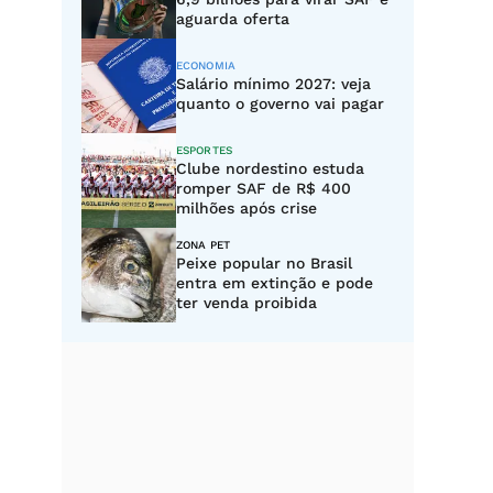
aguarda oferta
ECONOMIA
Salário mínimo 2027: veja
quanto o governo vai pagar
ESPORTES
Clube nordestino estuda
romper SAF de R$ 400
milhões após crise
ZONA PET
Peixe popular no Brasil
entra em extinção e pode
ter venda proibida