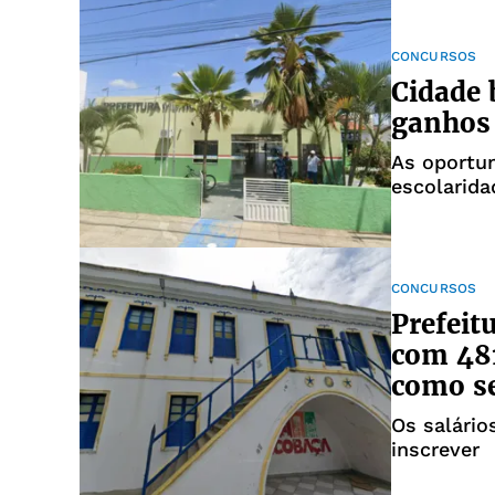
CONCURSOS
Cidade 
ganhos 
As oportu
escolarida
CONCURSOS
Prefeit
com 481
como se
Os salário
inscrever