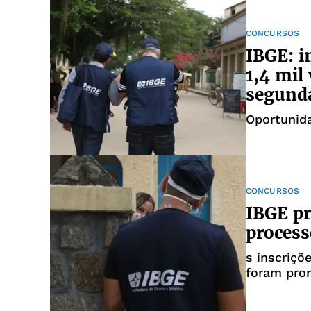
CONCURSOS
IBGE: i
1,4 mil
segund
Oportunida
CONCURSOS
IBGE pr
process
s inscriçõ
foram pror