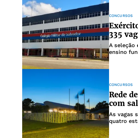
CONCURSOS
Exércit
335 vag
A seleção 
ensino fun
CONCURSOS
Rede de
com sal
As vagas s
quatro es