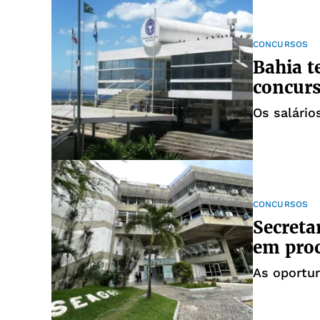
CONCURSOS
Bahia t
concurs
Os salário
CONCURSOS
Secreta
em proc
As oportun