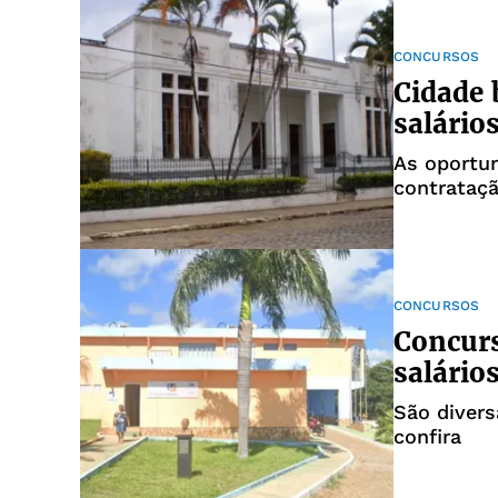
CONCURSOS
Cidade 
salário
As oportun
contrataç
CONCURSOS
Concur
salário
São divers
confira