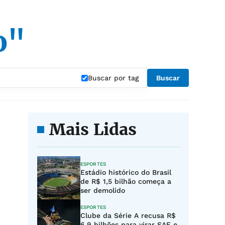
o"
Buscar por tag
Buscar
Mais Lidas
ESPORTES
Estádio histórico do Brasil
de R$ 1,5 bilhão começa a
ser demolido
ESPORTES
Clube da Série A recusa R$
6,9 bilhões para virar SAF e