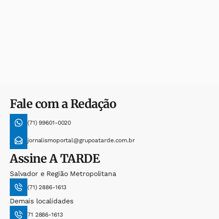
Fale com a Redação
(71) 99601-0020
jornalismoportal@grupoatarde.com.br
Assine
A TARDE
Salvador e Região Metropolitana
(71) 2886-1613
Demais localidades
71 2886-1613