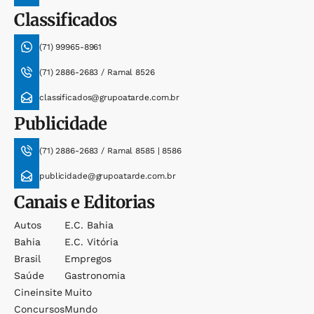
Classificados
(71) 99965-8961
(71) 2886-2683 / Ramal 8526
classificados@grupoatarde.com.br
Publicidade
(71) 2886-2683 / Ramal 8585 | 8586
publicidade@grupoatarde.com.br
Canais e Editorias
Autos
E.c. Bahia
Bahia
E.c. Vitória
Brasil
Empregos
Saúde
Gastronomia
Cineinsite
Muito
Concursos
Mundo